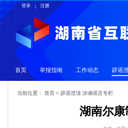
登录
注册
首页
举报指南
工作动态
辟谣
当前位置：
>
首页
辟谣澄清
涉湘谣言专栏
湖南尔康