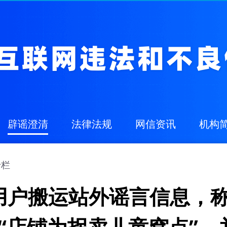
辟谣澄清
法律法规
网信资讯
机构
专栏
用户搬运站外谣言信息，称
”“店铺为拐卖儿童窝点”，